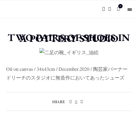
0
TWO PAIRS OF SHOES IN
A POTTERY STUDIO
Oil on canvas / 34x43cm / December.2020 / 陶芸家バーナー
ドリーチのスタジオに無造作においてあったシューズ
SHARE