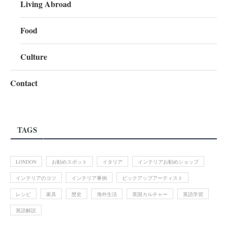
Living Abroad
Food
Culture
Contact
TAGS
LONDON
お勧めスポット
イタリア
インテリアお勧めショップ
インテリアのコツ
インテリア事例
ピックアップアーティスト
レシピ
家具
歴史
海外生活
英国カルチャー
英語学習
英語解説